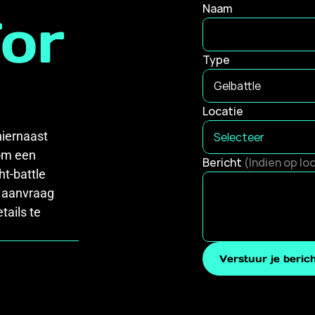
Naam
or
Type
Locatie
iernaast 
om een 
Bericht 
(Indien op lo
t-battle 
e aanvraag 
ails te 
Verstuur je beric